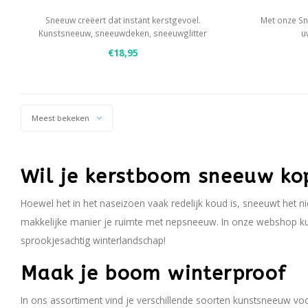
Sneeuw creëert dat instant kerstgevoel.
Met onze Sn
Kunstsneeuw, sneeuwdeken, sneeuwglitter
u
en nog meer sneeuw - hier vind je alles dat je
- S
€18,95
nodig hebt voor een winterse kerstboom.
- Gebruik 
- Dekk
Meest bekeken
Wil je kerstboom sneeuw ko
Hoewel het in het naseizoen vaak redelijk koud is, sneeuwt het ni
makkelijke manier je ruimte met nepsneeuw. In onze webshop k
sprookjesachtig winterlandschap!
Maak je boom winterproof
In ons assortiment vind je verschillende soorten kunstsneeuw vo