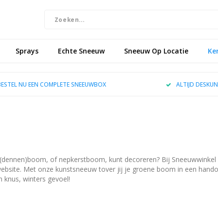
Sprays
Echte Sneeuw
Sneeuw Op Locatie
Ke
BESTEL NU EEN COMPLETE SNEEUWBOX
ALTIJD DESKUN
 (dennen)boom, of nepkerstboom, kunt decoreren? Bij Sneeuwwinkel s
website. Met onze kunstsneeuw tover jij je groene boom in een hand
 knus, winters gevoel!