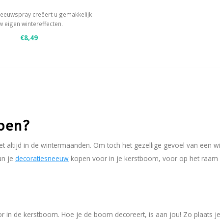
eeuwspray creëert u gemakkelijk
w eigen wintereffecten.
neeuw,- en/of vorsteffect
€8,49
met een stencil voor decoratieve
effecten
ing: circa 1 m² per spuitbus
pen?
et altijd in de wintermaanden. Om toch het gezellige gevoel van een wit
un je
decoratiesneeuw
kopen voor in je kerstboom, voor op het raam o
or in de kerstboom. Hoe je de boom decoreert, is aan jou! Zo plaats 