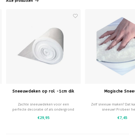
Alle producten
Sneeuwdeken op rol -1cm dik
Magische Sne
Zachte sneeuwdeken voor een
Zelf sneeuw maken? Dat k
perfecte decoratie of als ondergrond
sneeuw! Probeer he
voor decoratiesneeuw.
€29,95
€7,45
- 1cm dik
- 100gram/m2
- Voor meer dan 20m2 mail of bel ons
dan even.