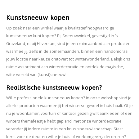
- Breedte rol 160cm
- Te verkrijgen in diverse afmetingen
Kunstsneeuw kopen
Op zoek naar een winkel waar je kwalitatief hoogwaardige
kunstsneeuw kunt kopen? Bij Sneeuwwinkel, gevestigd in ’s-
Graveland, nabij Hilversum, vind je een ruim aanbod aan producten
waarmee jij, zelfs in de zomermaanden, binnen een handomdraai
jouw locatie naar keuze omtovert tot winterwonderland. Bekijk ons
ruime assortiment aan winterdecoratie en ontdek de magische,
witte wereld van (kunst)sneeuw!
Realistische kunstsneeuw kopen?
Wil je professionele kunstsneeuw kopen? In onze webshop vind je
allerlei producten waarmee jij het winterse gevoel in huis haalt. Of je
nu je woonkamer, voortuin of kantoor gezellig wilt aankleden of een
winters themafeestje hebt gepland: met onze winterdecoratie
verander jij iedere ruimte in een knus sneeuwlandschap. Staat
kerst voor de deur en wil je je huis of werkomgeving decoreren?