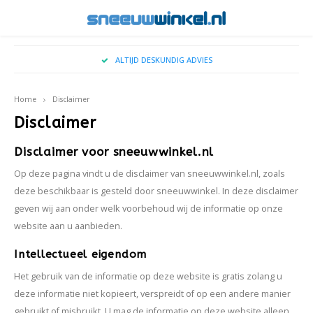
Hoofdmenu / kerstboom sneeuw kopen
Hoofdmenu / sneeuw op locatie
Hoofdmenu / vallende sneeuw
Hoofdmenu / echte sneeuw
Hoofdmenu / sneeuw
Hoofdmenu / sprays
ALTIJD DESKUNDIG ADVIES
Sneeuw Op Locatie
Vallende Sneeuw
Echte Sneeuw
Sneeuw
Sprays
Taal
Home
Disclaimer
Decoratie Sneeuw
Indoor sneeuwval
Sneeuwspray
Toepassingen
Wintereffecten voor Film & Televisie
Big Ai
TopS
Disclaimer
Nederlands
Sneeuwdeken
Outdoor sneeuwval
Vorst Spray
Soorten sneeuw
Locaties & Entrees
Disclaimer voor sneeuwwinkel.nl
Ice2S
English
Op deze pagina vindt u de disclaimer van sneeuwwinkel.nl, zoals
Sneeuwspray
Sneeuw voor Fotoshoots
Cryog
deze beschikbaar is gesteld door sneeuwwinkel. In deze disclaimer
geven wij aan onder welk voorbehoud wij de informatie op onze
Sneeuwballen
Winterse Etalages
website aan u aanbieden.
Evenementen
Intellectueel eigendom
Het gebruik van de informatie op deze website is gratis zolang u
Winter BBQ
deze informatie niet kopieert, verspreidt of op een andere manier
gebruikt of misbruikt. U mag de informatie op deze website alleen