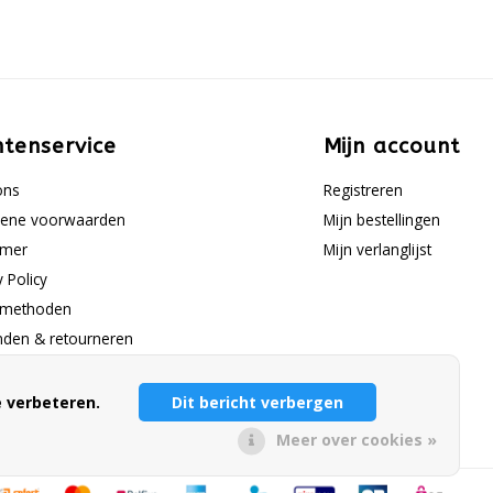
ntenservice
Mijn account
ons
Registreren
ene voorwaarden
Mijn bestellingen
imer
Mijn verlanglijst
y Policy
lmethoden
nden & retourneren
nservice
ap
 verbeteren.
Dit bericht verbergen
Meer over cookies »