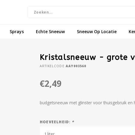
Sprays
Echte Sneeuw
Sneeuw Op Locatie
Ke
Kristalsneeuw - grote v
ARTIKELCODE
AAY003560
€2,49
budgetsneeuw met glinster voor thuisgebruik en
HOEVEELHEID:
*
1 liter