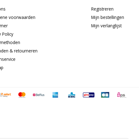
ons
Registreren
ene voorwaarden
Mijn bestellingen
imer
Mijn verlanglijst
y Policy
lmethoden
nden & retourneren
nservice
ap