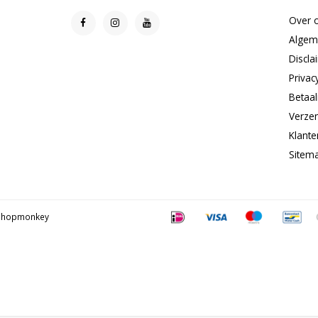
Over 
Algem
Discla
Privac
Betaa
Verze
Klante
Sitem
Shopmonkey