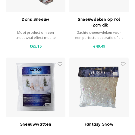
Dons Sneeuw
Sneeuwdeken op rol
-2cm dik
Mooi product om een
Zachte sneeuwdeken voor
sneeuwval effect mee te
een perfecte decoratie of als
creëren. Ook geschikt als
ondergrond voor
€65,15
€40,49
decoratie sneeuw, liggende
decoratiesneeuw.
sneeuw.
- 2cm dik
- 200gram/m2
- Voor meer dan 10m2 mail of
bel ons dan even.
- Breedte rol 160cm
Sneeuwwatten
Fantasy Snow