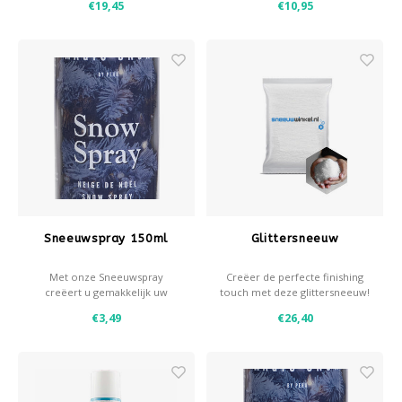
€19,45
€10,95
premium sneeuw produceren
wij zelf. Speelsneeuw is ook
uitstekend inzetbaar voor
decoratie doeleinden zoals
het decoreren van je
kerstboom.
Sneeuwspray 150ml
Glittersneeuw
Met onze Sneeuwspray
Creëer de perfecte finishing
creëert u gemakkelijk uw
touch met deze glittersneeuw!
eigen wintereffecten.
€3,49
€26,40
- Sneeuw,- en/of vorsteffect
- Gebruik met een stencil
voor decoratieve effecten
- Dekking: circa 0,35 m² per
spuitbus