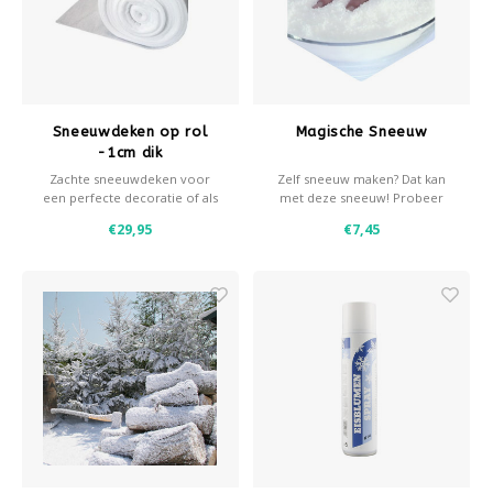
Sneeuwdeken op rol
Magische Sneeuw
-1cm dik
Zachte sneeuwdeken voor
Zelf sneeuw maken? Dat kan
een perfecte decoratie of als
met deze sneeuw! Probeer
ondergrond voor
het nu!
€29,95
€7,45
decoratiesneeuw.
- 1cm dik
- 100gram/m2
- Voor meer dan 20m2 mail of
bel ons dan even.
- Breedte rol 160cm
- Te verkrijgen in diverse
afmetingen