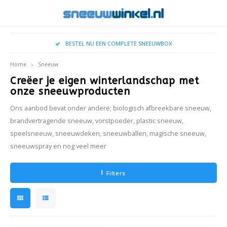
Hoofdmenu / kerstboom sneeuw kopen
Hoofdmenu / sneeuw op locatie
Hoofdmenu / vallende sneeuw
Hoofdmenu / echte sneeuw
Hoofdmenu / sneeuw
Hoofdmenu / sprays
BESTEL NU EEN COMPLETE SNEEUWBOX
Sneeuw Op Locatie
Vallende Sneeuw
Echte Sneeuw
Sneeuw
Sprays
Taal
Home
Sneeuw
Creëer je eigen winterlandschap met
Decoratie Sneeuw
Indoor sneeuwval
Sneeuwspray
Toepassingen
Wintereffecten voor Film & Televisie
Big Ai
TopS
onze sneeuwproducten
Nederlands
Ons aanbod bevat onder andere; biologisch afbreekbare sneeuw,
Sneeuwdeken
Outdoor sneeuwval
Vorst Spray
Soorten sneeuw
Locaties & Entrees
Ice2S
brandvertragende sneeuw, vorstpoeder, plastic sneeuw,
English
speelsneeuw, sneeuwdeken, sneeuwballen, magische sneeuw,
Sneeuwspray
Sneeuw voor Fotoshoots
Cryog
sneeuwspray en nog veel meer
Sneeuwballen
Winterse Etalages
Filters
Evenementen
Winter BBQ