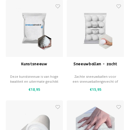
Après-ski
Kunstsneeuw
Sneeuwballen - zacht
Deze kunstsneeuw is van hoge
Zachte sneeuwballen voor
kwaliteit en uitermate geschikt
een sneeuwballengevecht of
voor het besneeuwen van je
voor decoratie.
€18,95
€15,95
kerstboom.
- Zacht en dus ideaal voor
sneeuwbalgevechten
- Licht, duurzaam en veilig om
te gooien
- Circa 8 cm diameter