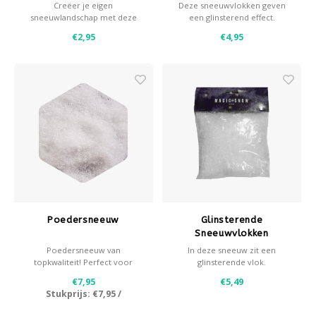
Creëer je eigen
Deze sneeuwvlokken geven
sneeuwlandschap met deze
een glinsterend effect.
betoverend mooie
€2,95
€4,95
sneeuwwatten.
- Gemakkelijk af te scheuren
- Ideaal als basis voor onder
de kerstboom
- Mooi effect in combinatie
met kunstsneeuw en/of glitter
sneeuw
Poedersneeuw
Glinsterende
Sneeuwvlokken
Poedersneeuw van
In deze sneeuw zit een
topkwaliteit! Perfect voor
glinsterende vlok.
gebruik binnen!
€7,95
€5,49
Stukprijs:
€7,95
/