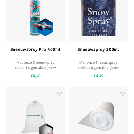
Sneeuwspray Pro 400ml
Sneeuwspray 300ml
Met onze Sneeuwspray
Met onze Sneeuwspray
creëert u gemakkelijk uw
creëert u gemakkelijk uw
eigen wintereffecten.
eigen wintereffecten.
€8,49
€4,49
- Sneeuw,- en/of vorsteffect
- Sneeuw,- en/of vorsteffect
- Gebruik met een stencil
- Gebruik met een stencil
voor decoratieve effecten
voor decoratieve effecten
- Dekking: circa 1 m² per
- Dekking: circa 0,7 m² per
spuitbus
spuitbus