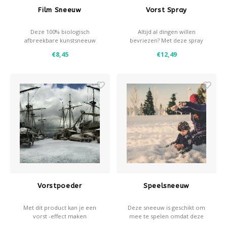
Film Sneeuw
Vorst Spray
Deze 100% biologisch
Altijd al dingen willen
afbreekbare kunstsneeuw
bevriezen? Met deze spray
voor buiten heeft vele
maak je een vrieseffect op
€8,45
€12,49
toepassingen en is gemaakt
ramen en glazen voorwerpen
van puur cellulose
- 400 ml
- Vorsteffect
- Zeer realistisch resultaat
Vorstpoeder
Speelsneeuw
Met dit product kan je een
Deze sneeuw is geschikt om
vorst -effect maken
mee te spelen omdat deze
nagenoeg stofvrij is. Deze